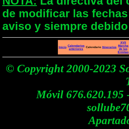
NOTA:
La directiva del 
de modificar las fechas
aviso y siempre debido 
XVII
Calendarios
Marcha
Inicio
Calendario
Itinerarios
anteriores
de las
Ermitas
© Copyright 2000-2023 S
Móvil 676.620.195 -
sollube
Apartado